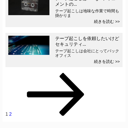
メントの...
テープ起こしは地味な作業で時間も
掛かりま
続きを読む >>
テープ起こしを依頼したいけど
セキュリティ...
テープ起こしは会社にとってバック
オフィス
続きを読む >>
投稿のページ送り
固
固
次
定
定
の
ペ
ペ
ペ
ー
ー
ー
ジ
ジ
ジ
1
2