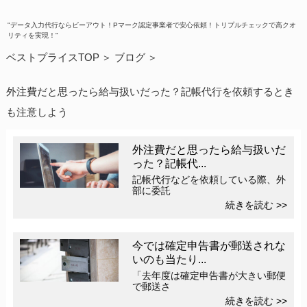
"データ入力代行ならビーアウト！Pマーク認定事業者で安心依頼！トリプルチェックで高クオ
リティを実現！"
ベストプライスTOP
ブログ
外注費だと思ったら給与扱いだった？記帳代行を依頼するとき
も注意しよう
外注費だと思ったら給与扱いだ
った？記帳代...
記帳代行などを依頼している際、外
部に委託
続きを読む >>
今では確定申告書が郵送されな
いのも当たり...
「去年度は確定申告書が大きい郵便
で郵送さ
続きを読む >>