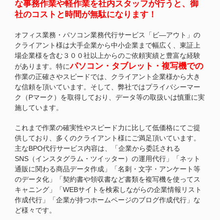
な事務作業や軽作業を社内スタッフが行うと、御
社のコストと時間が無駄になります！
オフィス業務・パソコン業務代行サービス「ビ―アウト」の
クライアント様は大手企業から中小企業まで幅広く、東証上
場企業様を含む３００社以上からのご依頼実績と豊富な経験
パソコン・タブレット・複写機での
があります。特に
作業の正確さやスピードでは、クライアント企業様から大き
な信頼を頂いています。そして、弊社ではプライバシーマー
ク（Pマーク）を取得しており、データ等の取扱いは慎重に実
施しています。
これまで作業の確実性やスピード力に比して低価格にてご提
供しており、多くのクライアント様にご満足頂いています。
主なBPO代行サービス内容は、「企業から委託される
SNS（インスタグラム・ツイッター）の運用代行」「ネット
通販に関わる商品データ作成」「名刺・文字・アンケート等
のデータ化」「契約書や領収書など書類を複写機を使ってス
キャニング」「WEBサイトを検索しながらの企業情報リスト
作成代行」「企業が持つホームページのブログ作成代行」な
ど様々です。