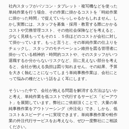
社内スタッフがパソコン・タブレット・複写機などを使った
単純作業を行う場合、その作業に掛かるコストを「時給作業
に掛かった時間」で捉えていらっしゃるかもしれません。し
かし実際には、スタッフを募集・採用・教育する際にかかる
コストや労務管理コスト、その他社会保険などを考えると、
少なく見積もってもその１．５倍ほどのコストが会社に対し
て掛かっています。もっと言うと、その単純作業の仕上りを
チェックし、スタッフのモチベーション維持を図る管理者に
掛かっている精神的・時間的コストや、そのスタッフがいつ
退職するか分からないリスクなど、目に見えない部分を考え
ると、会社が抱える負担は図り知れません。その結果、予算
を大きく蝕むことになってしまう単純事務作業は、会社にと
って悩みの種だという話をよく耳にします。
そういった中で、会社が抱える問題を解消する方法はないか
と考え、単純作業を低コストで代行するサービス「ビーアウ
ト」を展開しています。弊社にご依頼頂くことで、大量の単
純事務作業をアウトソーシング（外注化）でき、しかも、低
コスト＆スピーディーに実現できます。単純事務作業や軽作
業の外注代行サービスをお考えなら、ぜひ一度弊社にご相談
ください。