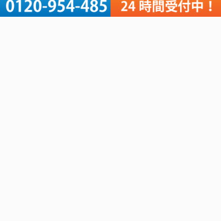
2020年 (76)
2019年 (181)
軽作業リスト
その他コンテンツ
名刺のデータ化
会社概要
名簿のデータ化
軽作業リスト
アンケート入力・集計
ご依頼の流れ
資料のテキスト化
価格表
画像切り抜き
Q&A
スキャニング
個人情報保護方針