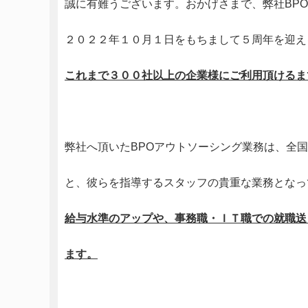
誠に有難うございます。おかげさまで、弊社BP
２０２２年１０月１日をもちまして５周年を迎え
これまで３００社以上の
企業様にご利用頂けるま
弊社へ頂いたBPOアウトソーシング業務は、全
と、彼らを指導するスタッフの貴重な業務となっ
給与
水準の
アップや、
事務職・ＩＴ職での就職送
ます。