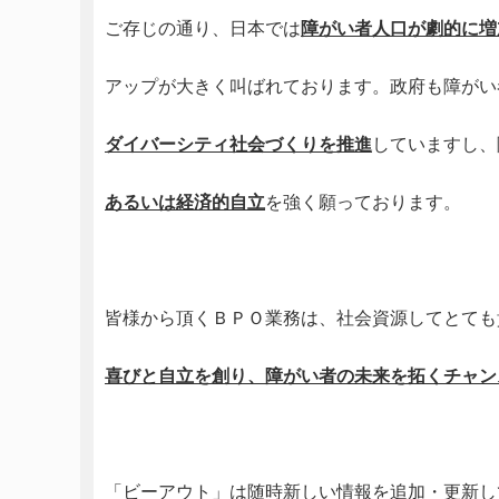
ご存じの通り、日本では
障がい者人口が劇的に増
アップが大きく叫ばれております。政府も障がい
ダイバーシティ
社会づくりを
推進
していますし、
あるいは経済的自立
を強く願っております。
皆様から頂くＢＰＯ業務は、社会資源してとても
喜びと自立を創り、障がい者の未来を拓く
チャン
「ビーアウト」は随時新しい情報を追加・更新し