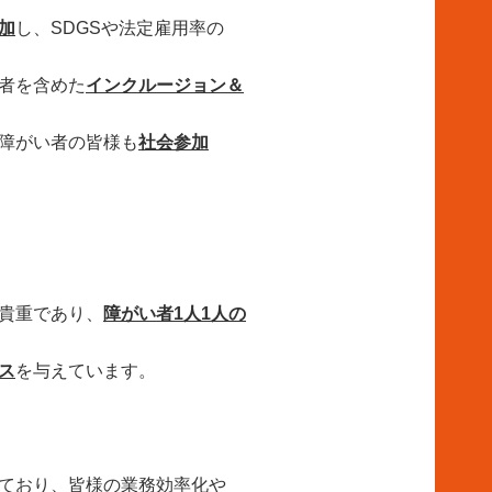
加
し、SDGSや法定雇用率の
者を含めた
インクルージョン＆
障がい者の皆様も
社会参加
貴重であり、
障がい者1人1人の
ス
を与えています。
ており、皆様の業務効率化や