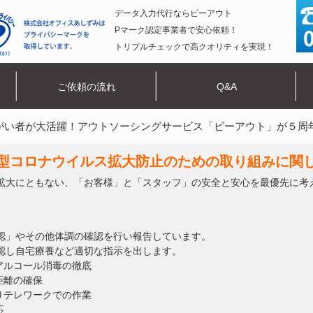
データ入力代行ならビーアウト
Pマーク認定事業者で安心依頼！
トリプルチェックで高クオリティを実現！
ご依頼の流れ
Q&A
がい者が大活躍！アウトソーシングサービス「ビーアウト」が５周
型コロナウイルス拡大防止のための取り組みに関
拡大にともない、「お客様」と「スタッフ」の安全と安心を最優先に考
認」やその他体調の確認を行い報告しています。
認し自宅療養など適切な指示を出します。
アルコール消毒の徹底
距離の確保
りテレワークでの作業
応