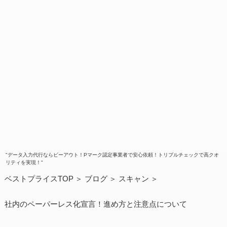
"データ入力代行ならビーアウト！Pマーク認定事業者で安心依頼！トリプルチェックで高クオ
リティを実現！"
ベストプライスTOP
ブログ
スキャン
社内のペーパーレス化宣言！進め方と注意点について