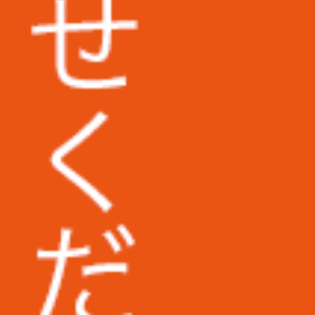
ャッシ
大阪大学様
和歌山信愛大学様
筑波技術大学様
西武文理大学様
。
埼玉県立大学様
しょ
東京医科大学病院様