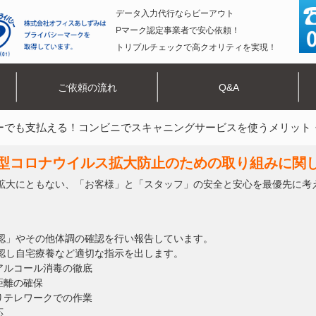
データ入力代行ならビーアウト
Pマーク認定事業者で安心依頼！
トリプルチェックで高クオリティを実現！
ご依頼の流れ
Q&A
ーでも支払える！コンビニでスキャニングサービスを使うメリット
型コロナウイルス拡大防止のための取り組みに関
拡大にともない、「お客様」と「スタッフ」の安全と安心を最優先に考
認」やその他体調の確認を行い報告しています。
認し自宅療養など適切な指示を出します。
アルコール消毒の徹底
距離の確保
りテレワークでの作業
応