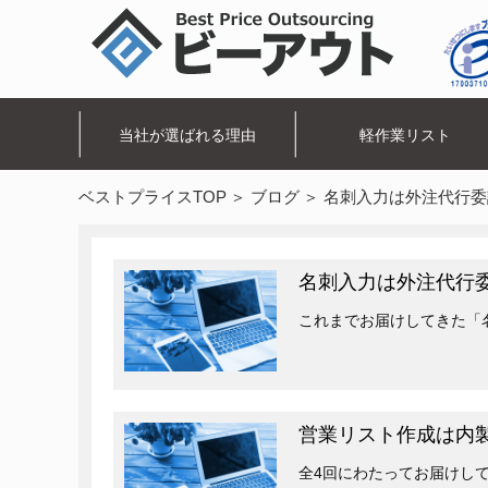
当社が選ばれる理由
軽作業リスト
ベストプライスTOP
ブログ
名刺入力は外注代行委
名刺入力は外注代行委
これまでお届けしてきた「
営業リスト作成は内製
全4回にわたってお届けし