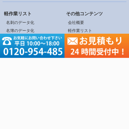
軽作業リスト
その他コンテンツ
名刺のデータ化
会社概要
名簿のデータ化
軽作業リスト
アンケート入力・集計
ご依頼の流れ
資料のテキスト化
価格表
画像切り抜き
Q&A
スキャニング
個人情報保護方針
ネットショップ価格調査
お見積もり・ご相談
営業リスト作成
記帳代行
Copyright © BestPriceOutsourcing All rights reserved