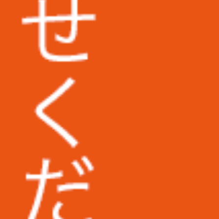
大阪大学様
にぴっ
和歌山信愛大学様
ること
筑波技術大学様
トール
西武文理大学様
たり、一
タのや
埼玉県立大学様
東京医科大学病院様