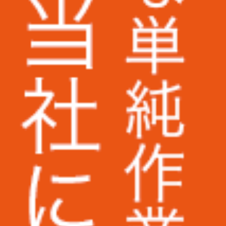
ミズノ株式会社様
株式会社ベイシア電器様
思いつ
トランスコスモス株式会社様
です。
簿管理を
も、い
Appier Japan株式会社様
回は使
株式会社ラクーンホールディングス様
アライ電機産業株式会社様