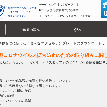
データ入力代行ならビーアウト
Pマーク認定事業者で安心依頼！
トリプルチェックで高クオリティを実現！
ご依頼の流れ
Q&A
顧客管理に使える！便利なエクセルテンプレートのダウンロードサ
型コロナウイルス拡大防止のための取り組みに関
拡大にともない、「お客様」と「スタッフ」の安全と安心を最優先に考
認」やその他体調の確認を行い報告しています。
認し自宅療養など適切な指示を出します。
アルコール消毒の徹底
距離の確保
りテレワークでの作業
応